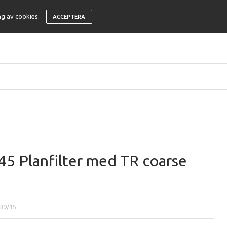
ng av cookies.
ACCEPTERA
5 Planfilter med TR coarse
B9/15