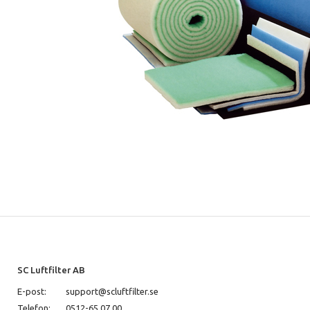
SC Luftfilter AB
E-post:
support@scluftfilter.se
Telefon:
0512-65 07 00