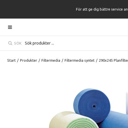
För att ge dig bättre service a
SÖK
Start
/
Produkter
/
Filtermedia
/
Filtermedia syntet
/
290x245 Planfilt