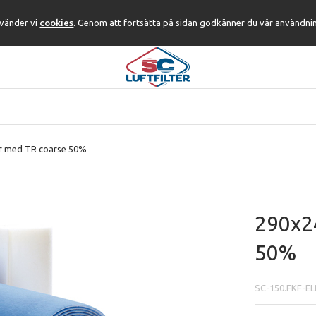
nvänder vi
cookies
. Genom att fortsätta på sidan godkänner du vår användni
er med TR coarse 50%
290x24
50%
SC-150.FKF-EL