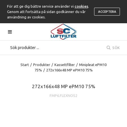
För att ge dig bättre service använder vi
cookies
.
Genom att fortsätta på sidan godkänner du vår
ACCEPTERA
användning av cookies.
SÖK
Start
/
Produkter
/
Kassettfilter
/
Minipleat ePM10
75%
/
272x166x48 MP ePM10 75%
272x166x48 MP ePM10 75%
FMP6.FLEXNOS2