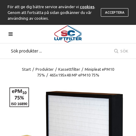
För att ge dig bättre service använder vi
cookies
.
Genom att fortsätta på sidan godkänner du vår
ACCEPTERA
användning av cookies.
SÖK
Start
/
Produkter
/
Kassettfilter
/
Minipleat ePM10
75%
/
465x195x48 MP ePM10 75%