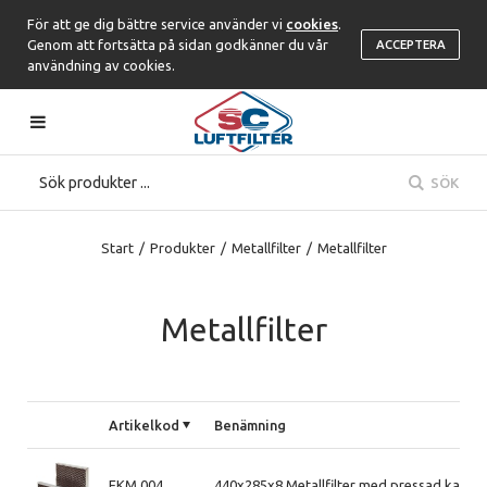
För att ge dig bättre service använder vi
cookies
.
Genom att fortsätta på sidan godkänner du vår
ACCEPTERA
användning av cookies.
SÖK
Start
/
Produkter
/
Metallfilter
/
Metallfilter
Metallfilter
Artikelkod
Benämning
FKM.004
440x285x8 Metallfilter med pressad kant